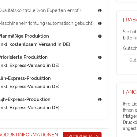
Qualitätskontrolle (von Experten empf.)
RAB
Maschineneinrichtung (automatisch gebucht)
Sie ha
Planmäßige Produktion
bitte hi
(inkl. kostenlosem Versand in DE)
Gutsc
Priorisierte Produktion
(inkl. Express-Versand in DE)
48h-Express-Produktion
(inkl. Express-Versand in DE)
ANG
24h-Express-Produktion
Ihre L
(inkl. Express-Versand in DE)
Ihnen e
fristge
Druckd
angest
RODUKTINFORMATIONEN
DRUCKVORLAGEN