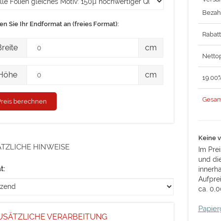
Bezah
n Sie Ihr Endformat an (freies Format):
Rabat
ite
Breite
cm
Nettop
he
Höhe
cm
19.00
Gesam
Keine v
TZLICHE HINWEISE
Im Prei
und di
t:
innerh
Aufpre
ca. 0,0
Papier
USÄTZLICHE VERARBEITUNG