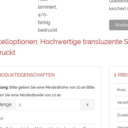
Qualitäts
kaschiert 
Max. Druck
Weite
Die Daten
elloptionen: Hochwertige transluzente SK
Endformat
ruckt
Datenform
Endformat
RODUKTEIGENSCHAFTEN
PRE
tung:
Bitte geben Sie eine Mindesthöhe von 10 an Bitte
Preis
n Sie eine Mindestbreite von 10 an
nge
Verar
enge
x
Zusat
te:
Versa