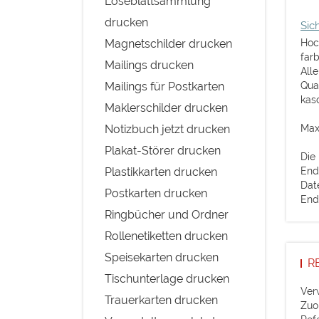
Loseblattsammlung
drucken
Sic
Magnetschilder drucken
Hoc
far
Mailings drucken
All
Mailings für Postkarten
Qua
kasc
Maklerschilder drucken
Notizbuch jetzt drucken
Max
Plakat-Störer drucken
Die
Plastikkarten drucken
End
Dat
Postkarten drucken
End
Ringbücher und Ordner
Rollenetiketten drucken
Speisekarten drucken
R
Tischunterlage drucken
Ver
Trauerkarten drucken
Zuo