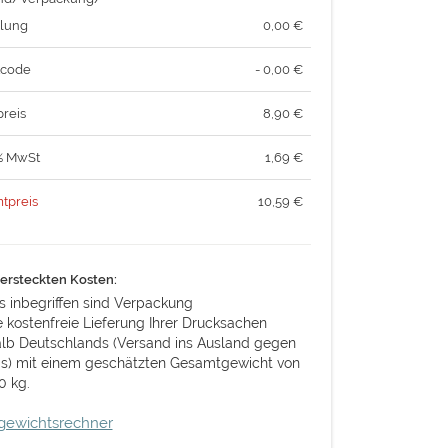
lung
0,00 €
tcode
- 0,00 €
reis
8,90
€
% MwSt
1,69
€
tpreis
10,59
€
ersteckten Kosten:
s inbegriffen sind Verpackung
e kostenfreie Lieferung Ihrer Drucksachen
alb Deutschlands (Versand ins Ausland gegen
is) mit einem geschätzten Gesamtgewicht von
0 kg.
gewichtsrechner