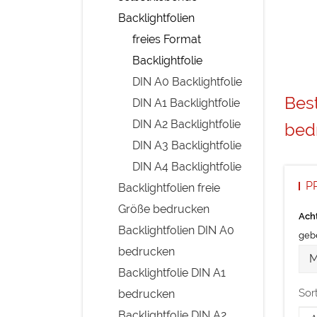
Backlightfolien
freies Format
Backlightfolie
DIN A0 Backlightfolie
Best
DIN A1 Backlightfolie
DIN A2 Backlightfolie
bed
DIN A3 Backlightfolie
DIN A4 Backlightfolie
P
Backlightfolien freie
Größe bedrucken
Ach
Backlightfolien DIN A0
gebe
bedrucken
Me
M
Backlightfolie DIN A1
Sor
bedrucken
Backlightfolie DIN A2