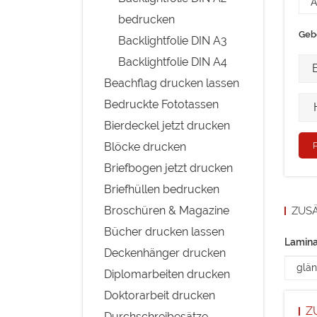
bedrucken
Gebe
Backlightfolie DIN A3
Backlightfolie DIN A4
Bre
Beachflag drucken lassen
Hö
Bedruckte Fototassen
Bierdeckel jetzt drucken
Blöcke drucken
Briefbogen jetzt drucken
Briefhüllen bedrucken
Broschüren & Magazine
ZUSÄ
Bücher drucken lassen
Lamina
Deckenhänger drucken
Diplomarbeiten drucken
Doktorarbeit drucken
Z
Durchschreibesätze