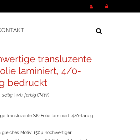
KONTAKT
wertige transluzente
olie laminiert, 4/0-
ig bedruckt
1-seitig | 4/0-farbig CMYK
e transluzente SK-Folie laminiert, 4/0-farbig
n gleiches Motiv: 150µ hochwertiger