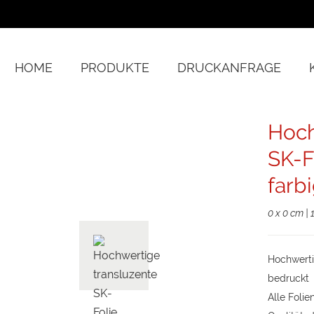
HOME
PRODUKTE
DRUCKANFRAGE
Hoch
SK-F
farb
0 x 0 cm | 
Hochwertig
bedruckt
Alle Folie