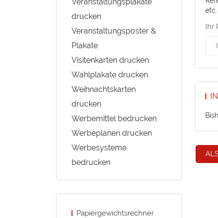
Ref
Veranstaltungsplakate
etc.
drucken
Ihr
Veranstaltungsposter &
Plakate
Visitenkarten drucken
Wahlplakate drucken
Weihnachtskarten
I
drucken
Bis
Werbemittel bedrucken
Werbeplanen drucken
Werbesysteme
AL
bedrucken
Papiergewichtsrechner