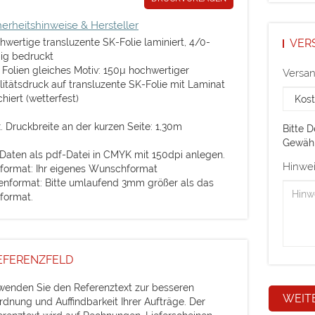
herheitshinweise & Hersteller
VER
hwertige transluzente SK-Folie laminiert, 4/0-
big bedruckt
e Folien gleiches Motiv: 150µ hochwertiger
Versa
litätsdruck auf transluzente SK-Folie mit Laminat
hiert (wetterfest)
. Druckbreite an der kurzen Seite: 1,30m
Bitte 
Gewähr
 Daten als pdf-Datei in CMYK mit 150dpi anlegen.
Hinwei
format: Ihr eigenes Wunschformat
enformat: Bitte umlaufend 3mm größer als das
format.
EFERENZFELD
wenden Sie den Referenztext zur besseren
rdnung und Auffindbarkeit Ihrer Aufträge. Der