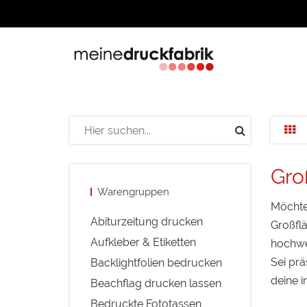
Gro
Warengruppen
Möchte
Abiturzeitung drucken
Großflä
Aufkleber & Etiketten
hochwe
Sei prä
Backlightfolien bedrucken
deine 
Beachflag drucken lassen
Bedruckte Fototassen